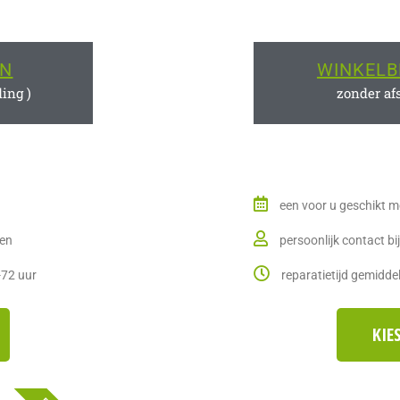
EN
WINKELB
ding )
zonder af
een voor u geschikt 
ten
persoonlijk contact bij
-72 uur
reparatietijd gemidde
KIE