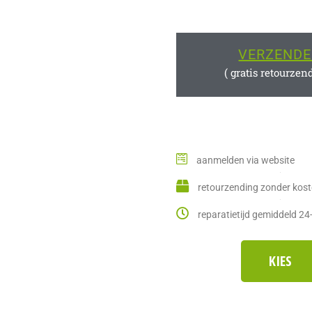
VERZEND
( gratis retourzen
aanmelden via website
retourzending zonder kos
reparatietijd gemiddeld 24
KIES