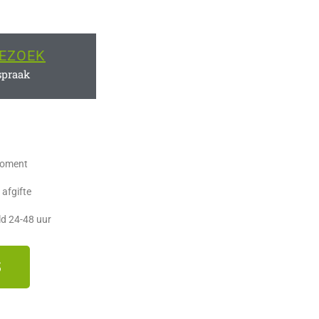
EZOEK
spraak
moment
 afgifte
ld 24-48 uur
S