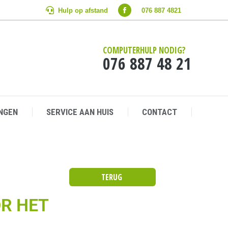
Hulp op afstand
Hulp op afstand
076 887 4821
076 887 4821
NGEN
SERVICE AAN HUIS
CONTACT
COMPUTERHULP NODIG?
076 887 48 21
NGEN
SERVICE AAN HUIS
CONTACT
TERUG
R HET