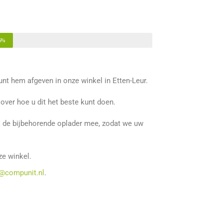
5%
nt hem afgeven in onze winkel in Etten-Leur.
ver hoe u dit het beste kunt doen.
ok de bijbehorende oplader mee, zodat we uw
ze winkel.
e@compunit.nl
.