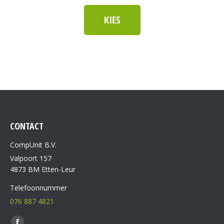
KIES
CONTACT
CompUnit B.V.
Valpoort 157
4873 BM Etten-Leur
Telefoonnummer
076 887 4821
Vind ons op: