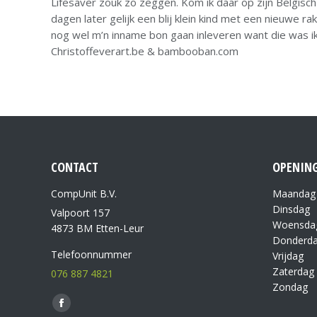
Lifesaver zouk zo zeggen. Kom ik daar op zijn Belgisc
dagen later gelijk een blij klein kind met een nieuwe 
nog wel m’n inname bon gaan inleveren want die was ik 
Christoffeverart.be & bambooban.com
CONTACT
OPENING
CompUnit B.V.
Maandag
Dinsdag
Valpoort 157
Woensda
4873 BM Etten-Leur
Donderd
Telefoonnummer
Vrijdag
Zaterdag
076 887 4821
Zondag
Vind ons op: