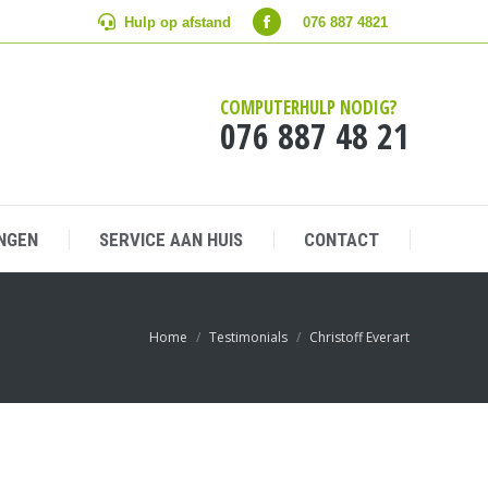
Hulp op afstand
Hulp op afstand
076 887 4821
076 887 4821
NGEN
SERVICE AAN HUIS
CONTACT
COMPUTERHULP NODIG?
076 887 48 21
NGEN
SERVICE AAN HUIS
CONTACT
Je bent hier:
Home
Testimonials
Christoff Everart