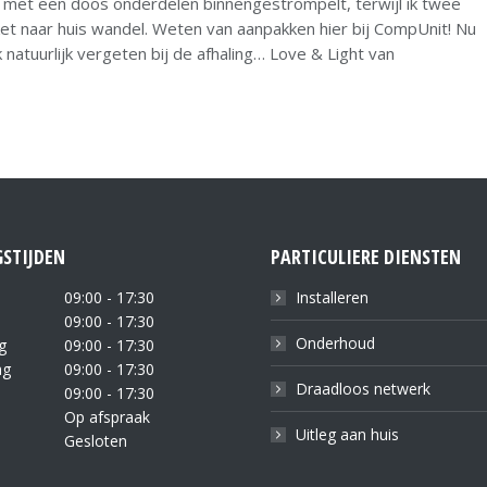
h met een doos onderdelen binnengestrompelt, terwijl ik twee
raket naar huis wandel. Weten van aanpakken hier bij CompUnit! Nu
natuurlijk vergeten bij de afhaling… Love & Light van
STIJDEN
PARTICULIERE DIENSTEN
09:00 - 17:30
Installeren
09:00 - 17:30
Onderhoud
g
09:00 - 17:30
ag
09:00 - 17:30
Draadloos netwerk
09:00 - 17:30
Op afspraak
Uitleg aan huis
Gesloten