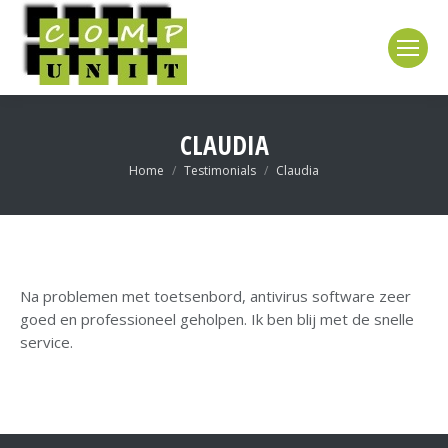
CLAUDIA
Je bent hier:
Home
Testimonials
Claudia
Na problemen met toetsenbord, antivirus software zeer
goed en professioneel geholpen. Ik ben blij met de snelle
service.