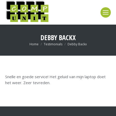
DEBBY BACKX
Je bent hier:
Home
Testimonials
Debby Backx
Snelle en goede service! Het geluid van mijn laptop doet
het weer. Zeer tevreden.