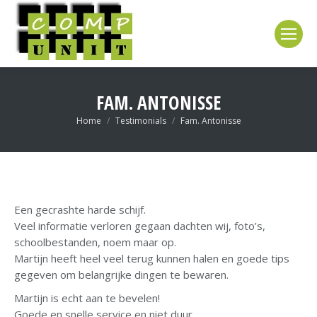
FAM. ANTONISSE
Je bent hier:
Home
Testimonials
Fam. Antonisse
Een gecrashte harde schijf.
Veel informatie verloren gegaan dachten wij, foto’s,
schoolbestanden, noem maar op.
Martijn heeft heel veel terug kunnen halen en goede tips
gegeven om belangrijke dingen te bewaren.
Martijn is echt aan te bevelen!
Goede en snelle service en niet duur.