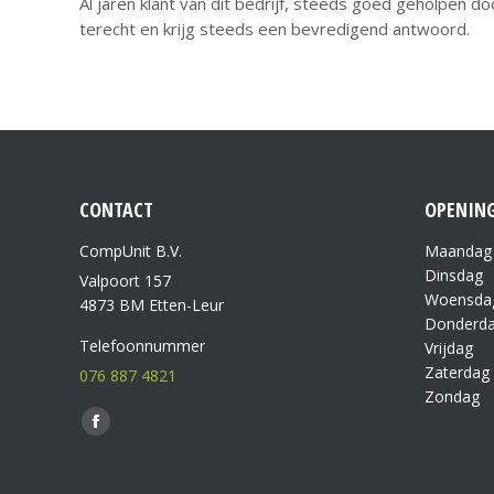
Al jaren klant van dit bedrijf, steeds goed geholpen d
terecht en krijg steeds een bevredigend antwoord.
CONTACT
OPENING
CompUnit B.V.
Maandag
Dinsdag
Valpoort 157
Woensda
4873 BM Etten-Leur
Donderd
Telefoonnummer
Vrijdag
Zaterdag
076 887 4821
Zondag
Vind ons op: