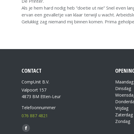
De Printer.
Als je hem hard nodig heb “doetie ut nie” Snel even l
ervan een gevalletje van klaar terwijl u wacht. Arbeid
Gelukkig zag niemand mij binnen komen. Prima geholpen 
CONTACT
OPENING
CompUnit B.V.
Maandag
Dinsdag
Valpoort 157
Woensda
4873 BM Etten-Leur
Donderd
Telefoonnummer
Vrijdag
Zaterdag
076 887 4821
Zondag
Vind ons op: