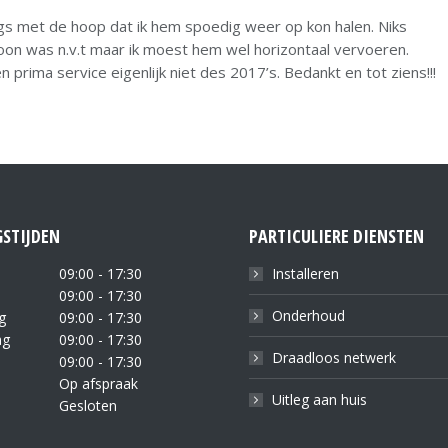
angs met de hoop dat ik hem spoedig weer op kon halen. Niks
sloon was n.v.t maar ik moest hem wel horizontaal vervoeren.
prima service eigenlijk niet des 2017’s. Bedankt en tot ziens!!!
STIJDEN
PARTICULIERE DIENSTEN
09:00 - 17:30
Installeren
09:00 - 17:30
Onderhoud
g
09:00 - 17:30
ag
09:00 - 17:30
Draadloos netwerk
09:00 - 17:30
Op afspraak
Uitleg aan huis
Gesloten