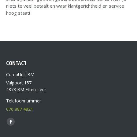
niets te veel betaalt en waar klantgerichtheid en service
hoog staat!
CONTACT
CompUnit B.V.
Valpoort 157
4873 BM Etten-Leur
Telefoonnummer
076 887 4821
Vind ons op: