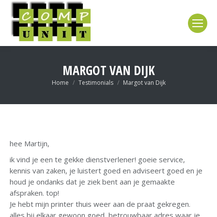
MARGOT VAN DIJK
Je bent hier:
Home
Testimonials
Margot van Dijk
hee Martijn,
ik vind je een te gekke dienstverlener! goeie service,
kennis van zaken, je luistert goed en adviseert goed en je
houd je ondanks dat je ziek bent aan je gemaakte
afspraken. top!
Je hebt mijn printer thuis weer aan de praat gekregen.
alles bij elkaar gewoon goed, betrouwbaar adres waar je