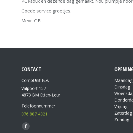
PC kaduk en dezelfde dag gemaakt. Nou pluimpje hoor
Goede service groetjes,
Mevr. C.B.
CONTACT
OPENING
CompUnit B.V.
Maandag
Dinsdag
Valpoort 157
Woensda
4873 BM Etten-Leur
Donderd
Telefoonnummer
Vrijdag
Zaterdag
076 887 4821
Zondag
Vind ons op: