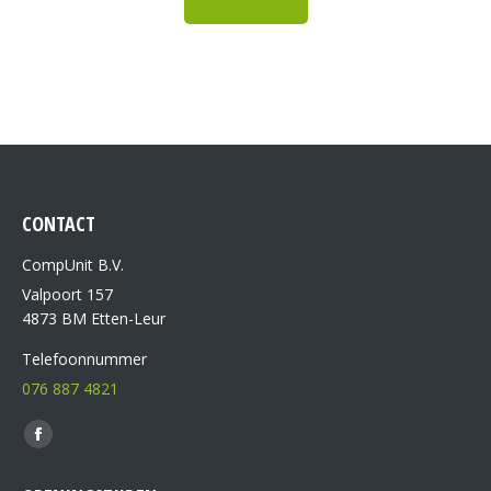
CONTACT
CompUnit B.V.
Valpoort 157
4873 BM Etten-Leur
Telefoonnummer
076 887 4821
Vind ons op: