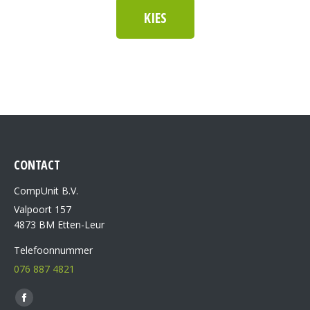
KIES
CONTACT
CompUnit B.V.
Valpoort 157
4873 BM Etten-Leur
Telefoonnummer
076 887 4821
Vind ons op: