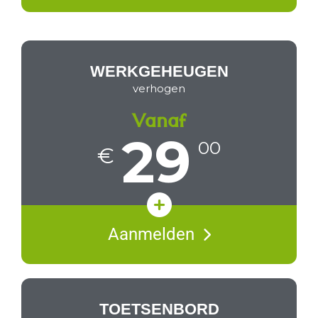
Hoogste kwaliteit schermen
98% op voorraad
WERKGEHEUGEN
verhogen
Vanaf
29
00
€
Sneller verwerken data
Aanmelden
Compatibiliteitscheck
Mogelijkheden & prijsopgave
TOETSENBORD