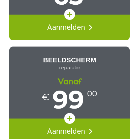
Test huidige harde schijf
Aanmelden
Zonder data verlies
Vakkundige reparatie
BEELDSCHERM
reparatie
Vanaf
99
00
€
Diagnose met prijsopgave
Aanmelden