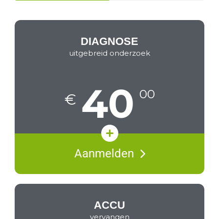
DIAGNOSE
uitgebreid onderzoek
VOOR
40
00
€
Inventarisatie schade
Aanmelden
Volledige hardware diagnose
Eventueel brief verzekering
ACCU
vervangen