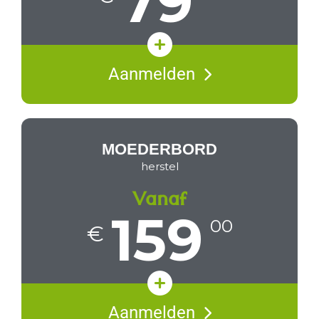
79
Controle moederbord
Aanmelden
Vakkundige reparatie
Prijsopgave & levertijd
MOEDERBORD
herstel
Vanaf
159
00
€
Diagnose met prijsopgave
Aanmelden