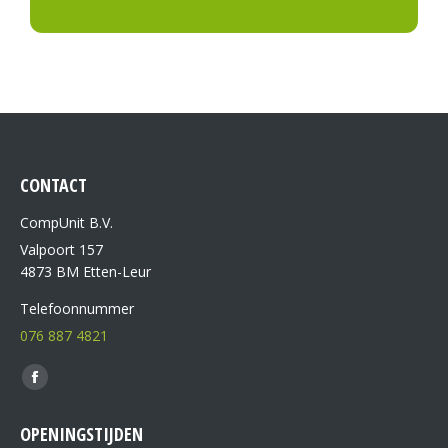
Meting op component niveau
A+ componenten
CONTACT
CompUnit B.V.
Valpoort 157
4873 BM Etten-Leur
Telefoonnummer
076 887 4821
Vind ons op:
OPENINGSTIJDEN