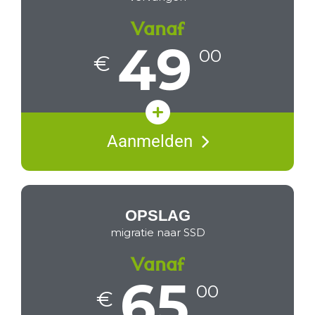
Vanaf
49
00
€
Diagnose met prijsopgave
Aanmelden
Werken zonder oplader
Keuze uit origineel of A+
OPSLAG
migratie naar SSD
Vanaf
65
00
€