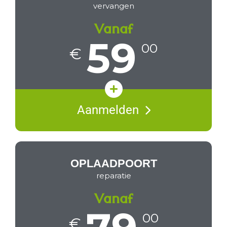
vervangen
Vanaf
59
00
€
Toetscontrole & aansluiting
Aanmelden
Keuze uit origineel of A+
Prijsopgave & levertijd
OPLAADPOORT
reparatie
Vanaf
00
€