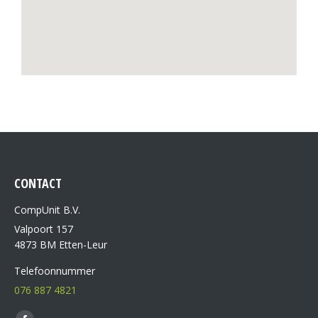
CONTACT
CompUnit B.V.
Valpoort 157
4873 BM Etten-Leur
Telefoonnummer
076 887 4821
Vind ons op: