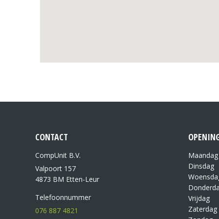
CONTACT
OPENING
CompUnit B.V.
Maandag
Dinsdag
Valpoort 157
Woensda
4873 BM Etten-Leur
Donderd
Telefoonnummer
Vrijdag
Zaterdag
076 887 4821