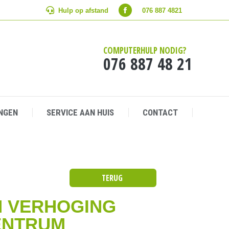
Hulp op afstand
Hulp op afstand
076 887 4821
076 887 4821
NGEN
SERVICE AAN HUIS
CONTACT
COMPUTERHULP NODIG?
076 887 48 21
NGEN
SERVICE AAN HUIS
CONTACT
TERUG
 VERHOGING
ENTRUM