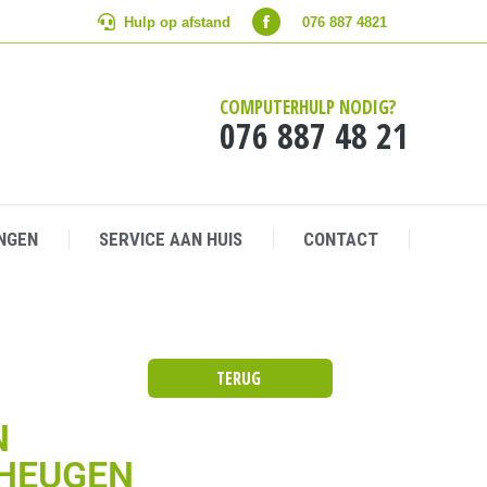
Hulp op afstand
Hulp op afstand
076 887 4821
076 887 4821
NGEN
SERVICE AAN HUIS
CONTACT
COMPUTERHULP NODIG?
076 887 48 21
NGEN
SERVICE AAN HUIS
CONTACT
TERUG
N
EHEUGEN