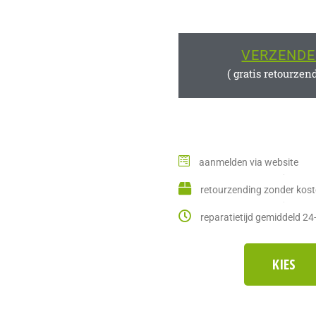
VERZEND
( gratis retourzen
aanmelden via website
retourzending zonder kos
reparatietijd gemiddeld 24
KIES