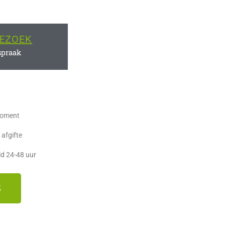
EZOEK
spraak
moment
 afgifte
ld 24-48 uur
S