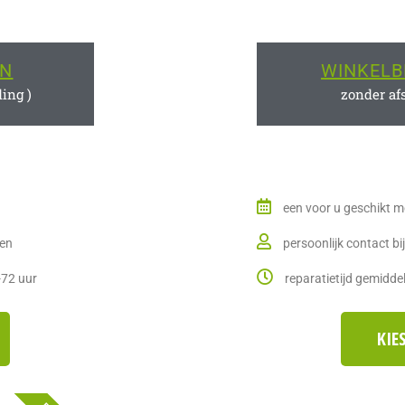
EN
WINKELB
ding )
zonder af
een voor u geschikt 
ten
persoonlijk contact bij
-72 uur
reparatietijd gemidde
KIE