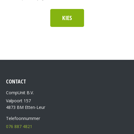
KIES
CONTACT
CompUnit B.V.
Valpoort 157
4873 BM Etten-Leur
Telefoonnummer
076 887 4821